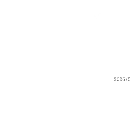
Y plus PILATES
パーソナルマシンピラティススタジオ
​マタニティ・お子様連れOK
2026/