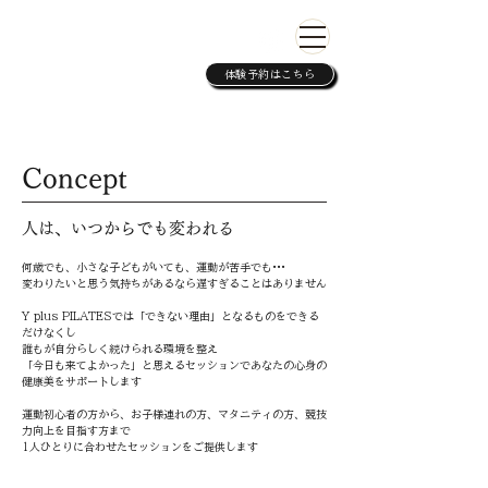
Y plus PILATES
パーソナルマシンピラティススタジオ
​マタニティ・お子様連れOK
体験予約はこちら
Concept
人は、いつからでも変われる
何歳でも、
小さな子どもがいても、
運動が苦手でも•••
変わりたいと思う気持ちがあるなら
遅すぎることはありません
Y plus PILATESでは「できない理由」となるものをできる
だけなくし
誰もが自分らしく続けられる環境を整え
「今日も来てよかった」
と思えるセッションで
あなたの心身の
健康美をサポートします
運動初心者の方から、お子様連れの方、マタニティの方、競技
力向上を目指す方まで
1人ひとりに合わせたセッションをご提供します